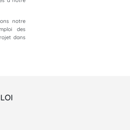
es à notre
yons notre
mploi des
rojet dans
LOI