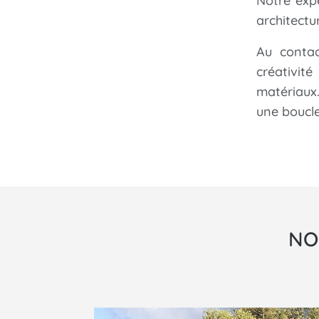
Notre exp
architectur
Au contac
créativit
matériaux
une boucl
NO