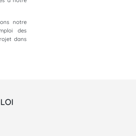
es à notre
yons notre
mploi des
rojet dans
LOI