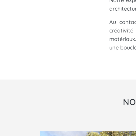
Notre exp
architectur
Au contac
créativit
matériaux
une boucl
NO