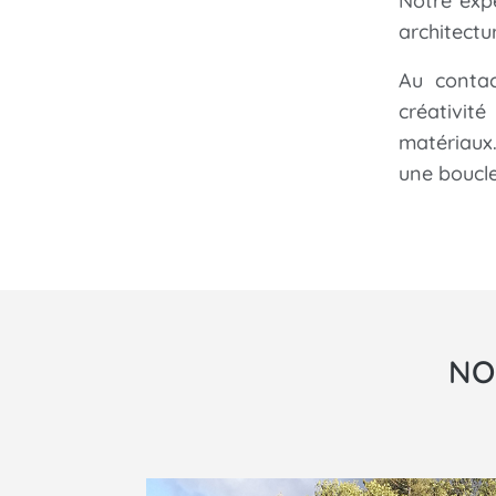
Notre exp
architectur
Au contac
créativit
matériaux
une boucl
NO