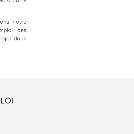
es à notre
yons notre
mploi des
rojet dans
LOI