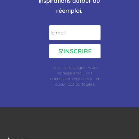
inspirations autour du
réemploi.
S'INSCRIRE
Veuillez renseigner votre
adresse
email.
Vos
données privées ne sont en
aucun cas partagées.