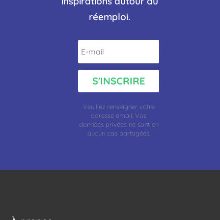
inspirations autour du
réemploi.
S'INSCRIRE
Veuillez renseigner votre
adresse
email.
Vos
données privées ne sont en
aucun cas partagées.