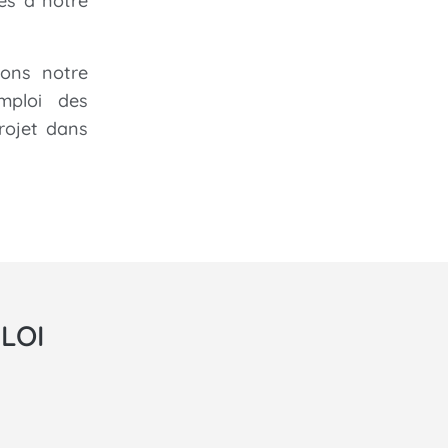
es à notre
yons notre
mploi des
rojet dans
LOI