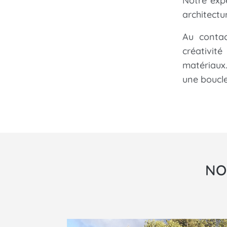
Notre exp
architectur
Au contac
créativit
matériaux
une boucl
NO