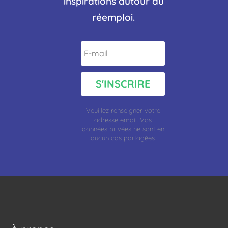
inspirations autour du
réemploi.
S'INSCRIRE
Veuillez renseigner votre
adresse
email.
Vos
données privées ne sont en
aucun cas partagées.