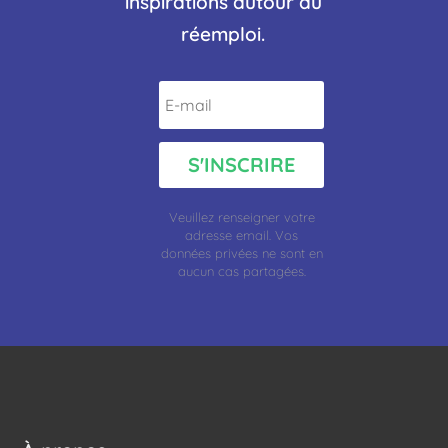
inspirations autour du
réemploi.
S'INSCRIRE
Veuillez renseigner votre
adresse
email.
Vos
données privées ne sont en
aucun cas partagées.