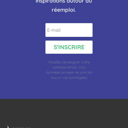
inspirations autour du
réemploi.
S'INSCRIRE
Veuillez renseigner votre
adresse
email.
Vos
données privées ne sont en
aucun cas partagées.