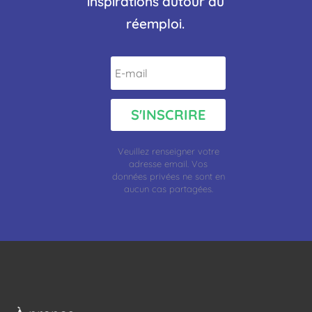
inspirations autour du
réemploi.
S'INSCRIRE
Veuillez renseigner votre
adresse
email.
Vos
données privées ne sont en
aucun cas partagées.