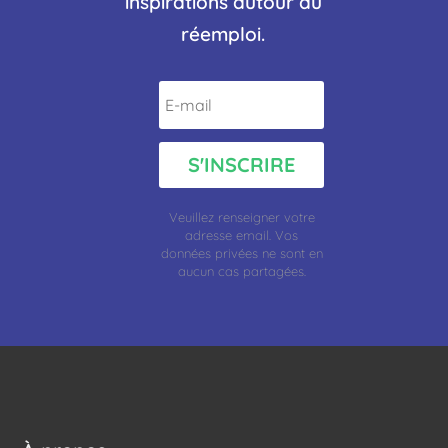
inspirations autour du
réemploi.
S'INSCRIRE
Veuillez renseigner votre
adresse
email.
Vos
données privées ne sont en
aucun cas partagées.