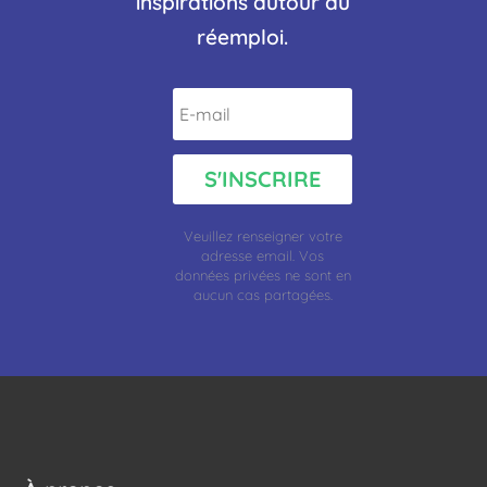
inspirations autour du
réemploi.
S'INSCRIRE
Veuillez renseigner votre
adresse
email.
Vos
données privées ne sont en
aucun cas partagées.