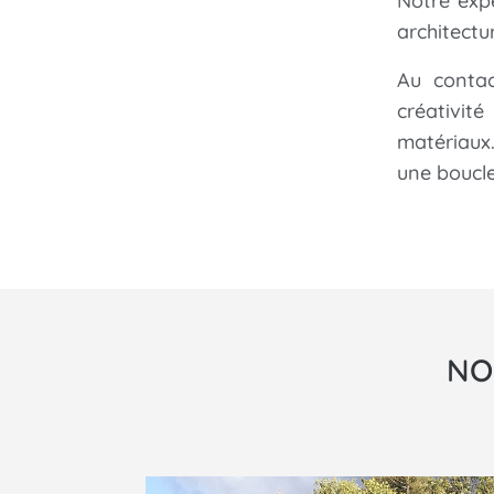
Notre exp
architectur
Au contac
créativit
matériaux
une boucl
NO