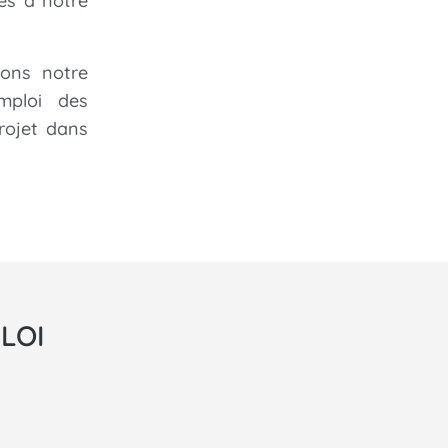
es à notre
yons notre
mploi des
rojet dans
LOI