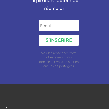
inspirations autour du
réemploi.
S'INSCRIRE
Veuillez renseigner votre
adresse
email.
Vos
données privées ne sont en
aucun cas partagées.