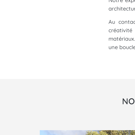
Notre exp
architectur
Au contac
créativit
matériaux
une boucl
NO