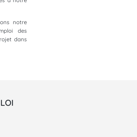
es à notre
yons notre
mploi des
rojet dans
LOI