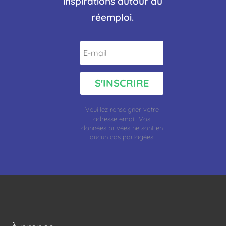
inspirations autour du
réemploi.
S'INSCRIRE
Veuillez renseigner votre
adresse
email.
Vos
données privées ne sont en
aucun cas partagées.