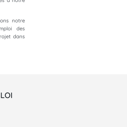
es à notre
yons notre
mploi des
rojet dans
LOI