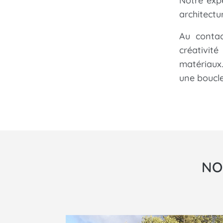
Notre exp
architectur
Au contac
créativit
matériaux
une boucl
NO