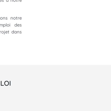
es à notre
yons notre
mploi des
rojet dans
LOI