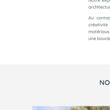
Notre exp
architectur
Au contac
créativit
matériaux
une boucl
NO