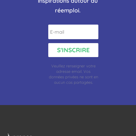
inspirations autour du
réemploi.
S'INSCRIRE
Veuillez renseigner votre
adresse
email.
Vos
données privées ne sont en
aucun cas partagées.