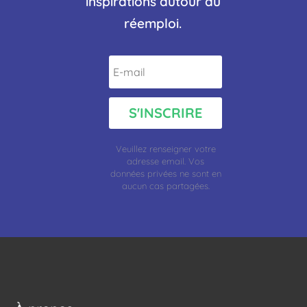
inspirations autour du
réemploi.
S'INSCRIRE
Veuillez renseigner votre
adresse
email.
Vos
données privées ne sont en
aucun cas partagées.