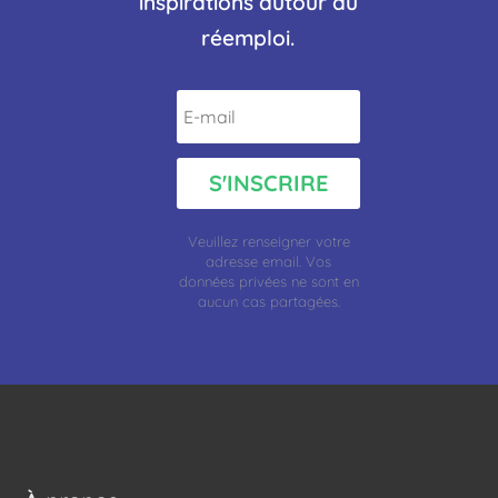
inspirations autour du
réemploi.
S'INSCRIRE
Veuillez renseigner votre
adresse
email.
Vos
données privées ne sont en
aucun cas partagées.