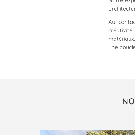
Notre exp
architectur
Au contac
créativit
matériaux
une boucl
NO