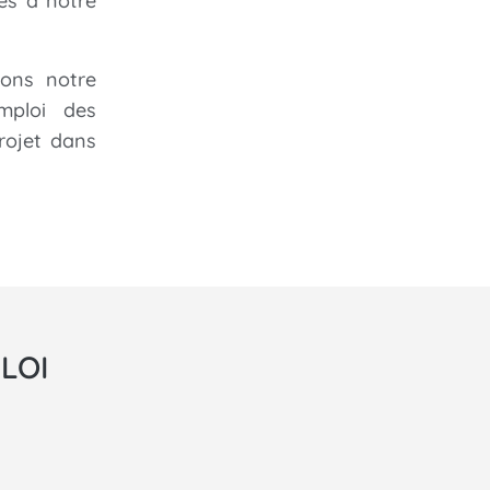
es à notre
yons notre
mploi des
rojet dans
LOI