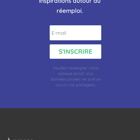
inspirations autour du
réemploi.
S'INSCRIRE
Veuillez renseigner votre
adresse
email.
Vos
données privées ne sont en
aucun cas partagées.