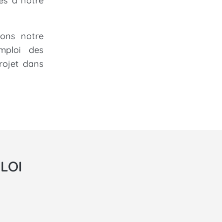
es à notre
yons notre
mploi des
rojet dans
LOI