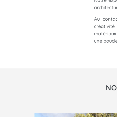
Notre exp
architectur
Au contac
créativit
matériaux
une boucl
NO