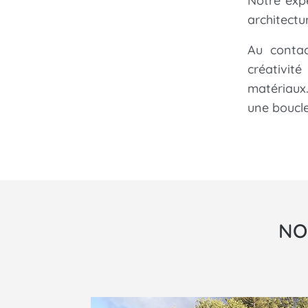
Notre exp
architectur
Au contac
créativit
matériaux
une boucl
NO