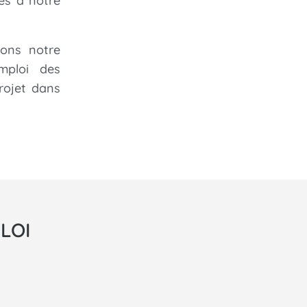
es à notre
yons notre
mploi des
rojet dans
LOI