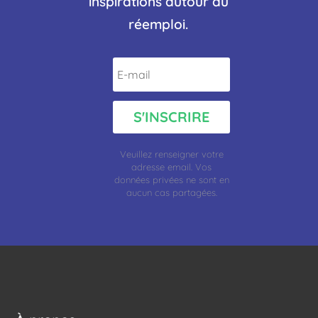
inspirations autour du
réemploi.
S'INSCRIRE
Veuillez renseigner votre
adresse
email.
Vos
données privées ne sont en
aucun cas partagées.